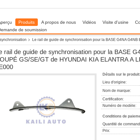
Aperçu
Produits
A propos de nous
Vidéos
Visite d'usine
Co
Demande de soumission
 synchronisation
Le rail de guide de synchronisation pour la BASE G4NA G
e rail de guide de synchronisation pour la BAS
OUPÉ GS/SE/GT de HYUNDAI KIA ELANTRA A LI
E000
Détails sur le produit
Lieu d'origine:
Nom de marque:
Certification:
Numéro de modèle:
Conditions de paieme
Quantité de command
Prix: