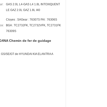
ur:
GAS 2.0L L4-GAS L4 1.8L INTOXIQUENT
LE GAZ 2.0L GAZ 1.8L I40
Cloyes : SAGear : 76307S FAI : 76306S
ce:
BGA : TC2732FK, TC2732VFK, TC2731FK
76309S
G4NA Chemin de fer de guidage
PÉ GS/SE/GT de HYUNDAI KIA ELANTRA A