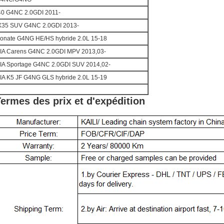
40 G4NC 2.0GDI 2011-
X35 SUV G4NC 2.0GDI 2013-
onate G4NG HE/HS hybride 2.0L 15-18
IA Carens G4NC 2.0GDI MPV 2013,03-
IA Sportage G4NC 2.0GDI SUV 2014,02-
IA K5 JF G4NG GLS hybride 2.0L 15-19
ermes des prix et d'expédition