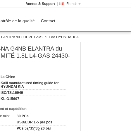
Ventes & Support
French
ntrôle de la qualité
Contact
4NB ELANTRA du COUPÉ GS/SE/GT de HYUNDAI KIA
E G4NA G4NB ELANTRA du
MITÉ 1.8L L4-GAS 24430-
:
La Chine
Kaili manufactured timing guide for
HYUNDAI KIA
ISO/TS:16949
KL-G15607
nt et expédition:
e min:
30 PCs
USD/EUR 1-5 per pcs
PCs 52*35*35 20 par