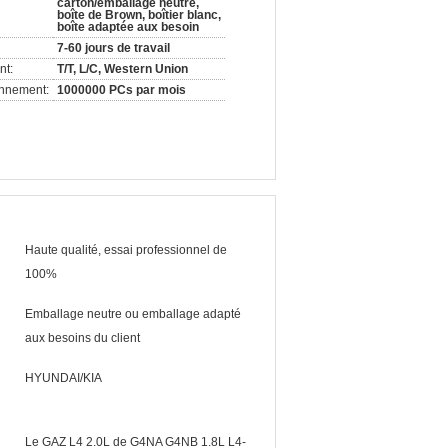
carton/emballage neutre,
boîte de Brown, boîtier blanc,
boîte adaptée aux besoin
7-60 jours de travail
nt:
T/T, L/C, Western Union
onnement:
1000000 PCs par mois
Haute qualité, essai professionnel de
100%
Emballage neutre ou emballage adapté
aux besoins du client
HYUNDAI/KIA
Le GAZ L4 2.0L de G4NA G4NB 1.8L L4-