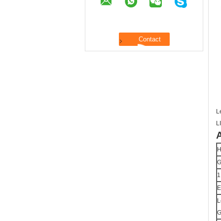
L
L
A
H
G
1
E
L
G