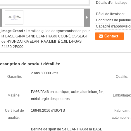
Détails d'emballage:
Délai de livraison:
Conditions de paieme
Capacité d'approvisi
Image Grand :
Le rail de guide de synchronisation pour
Contact
la BASE G4NA G4NB ELANTRA du COUPÉ GS/SE/GT
de HYUNDAI KIA ELANTRA A LIMITÉ 1.8L L4-GAS
24430-2E000
escription de produit détaillée
2 ans 80000 kms
Garantie:
Qualité:
PA66/PA46 en plastique, acier, aluminium, fer,
Matériel:
Emballage:
métallurgie des poudres
Certificat de
16949:2016 d'ISO/TS
Fabricant
qualité:
automobile:
Berline de sport de Se ELANTRA de la BASE