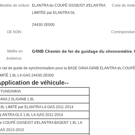
Modèle de voiture:
ELANTRA du COUPÉ GS/SE/GT d'ELANTRA
Code de mote
LIMITÉE par ELANTRA GL
24430-2E000
OE NON.:
Correspondan
G4NB Chemin de fer de guidage du chronomètre
Mettre en
,
évidence:
e rail de guide de synchronisation pour la BASE G4NA G4NB ELANTRA du COU
IMITÉ 1.8L L4-GAS 24430-2E000
pplication de véhicule--
YUNDAI/KIA
4NA 2.0L/G4NB 1.8L
.8L LIMITÉ par ELANTRA L4-GAS 2011-2014
LANTRA GLS 1.8L L4-GAS 2011-2014
e COUPÉ GS/SE/GT d'ELANTRA BASENT 1.8L L4-
AS 2013-2015