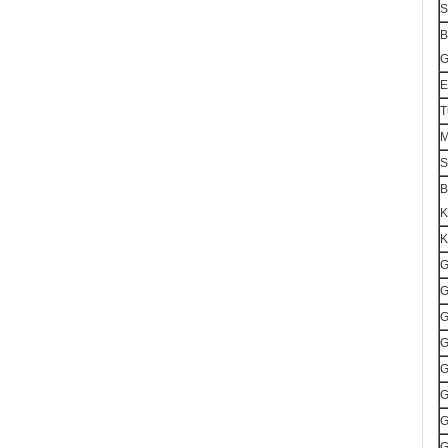
S
B
G
E
T
M
S
B
K
K
G
G
G
G
G
G
G
G