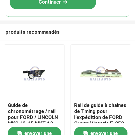
Continuer
produits recommandés
À la maison
Guide de
Rail de guide à chaînes
chronométrage / rail
de Tming pour
Produits
pour FORD / LINCOLN
l'expédition de FORD
MKS 12-15 MKT 13-
Crown Victoria F-250
15 MKZ 11-12
F-150 4.6L 281Cu
envoyer une
envoyer une
Vidéos