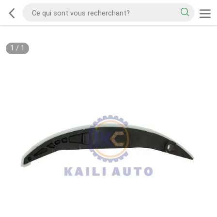
1
/
1