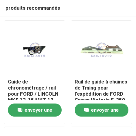
produits recommandés
Guide de
Rail de guide à chaînes
chronométrage / rail
de Tming pour
pour FORD / LINCOLN
l'expédition de FORD
À la maison
MKS 12-15 MKT 13-
Crown Victoria F-250
15 MKZ 11-12
F-150 4.6L 281Cu
envoyer une
envoyer une
Explorer MKS Flex
V8GAS SOHC
Produits
Intercepteur
F3AZ6K297A
demande
demande
BA5Z6K297B
BA5E6K297BA
Vidéos