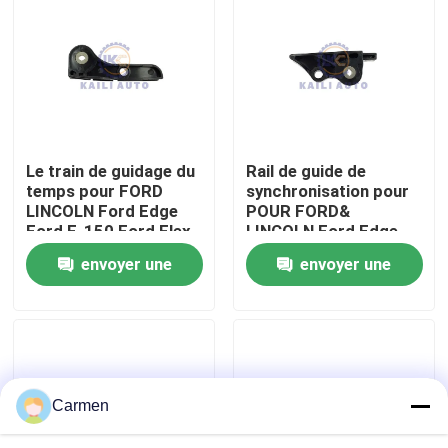
À propos de nous
Visite de l'usine
Le train de guidage du
Rail de guide de
Contrôle de la qualité
temps pour FORD
synchronisation pour
LINCOLN Ford Edge
POUR FORD&
Ford F-150 Ford Flex
LINCOLN Ford Edge
Nous contacter
3.5L 213Cu. en V6
Ford F-150 Ford Flex
envoyer une
envoyer une
GAS DOHC
3.5L 213Cu. In.V6
AT4Z6B274A
INTOXIQUENT DOHC
demande
demande
Nouvelles
AT4Z6K297B
Demandez un devis
Carmen
Kit à chaînes de synchronisation