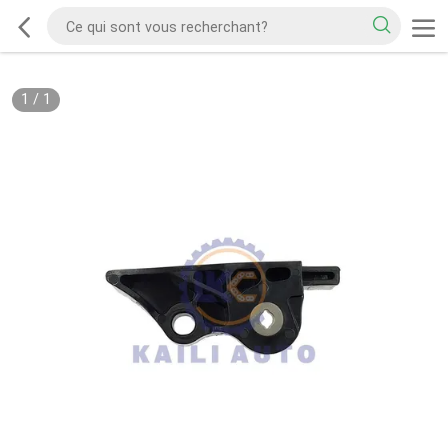
1
/
1